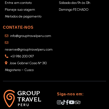
Entre em contato
Sábado das 9h às 13h
Planeje sua viagem
Domingo FECHADO
Métodos de pagamento
CONTATE-NOS
info@grouptravelperu.com
reserve@grouptravelperu.com
+51 986 200 097
Jose Gabriel Cosio N° 310
Magisterio – Cusco
Siga-nos em: