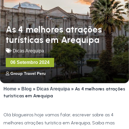
As 4 melhores atrações
turísticas em Arequipa
Dicas Arequipa
06 Setembro 2024
Group Travel Peru
As 4 melhores atrações
Home
»
Blog
»
Dicas Arequipa
»
turísticas em Arequipa
Olá blogueiros hoje vamos falar, escrever sobre as 4
melhores atrações turística em Arequipa, Saiba mas