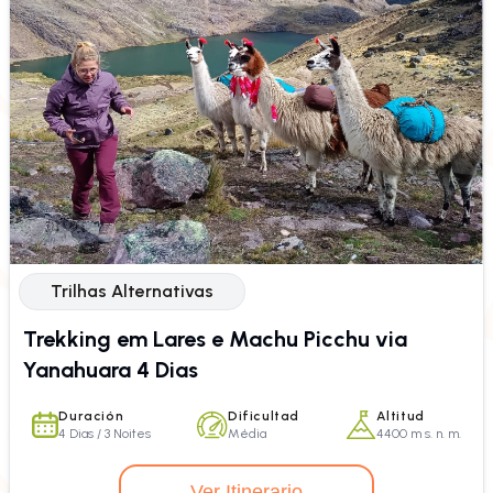
Trilhas Alternativas
Trekking em Lares e Machu Picchu via
Yanahuara 4 Dias
Duración
Dificultad
Altitud
4 Dias / 3 Noites
Média
4400 m s. n. m.
Ver Itinerario