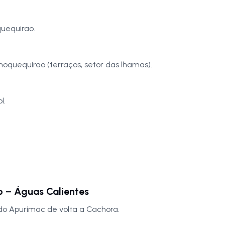
uequirao.
oquequirao (terraços, setor das lhamas).
l.
 – Águas Calientes
do Apurímac de volta a Cachora.