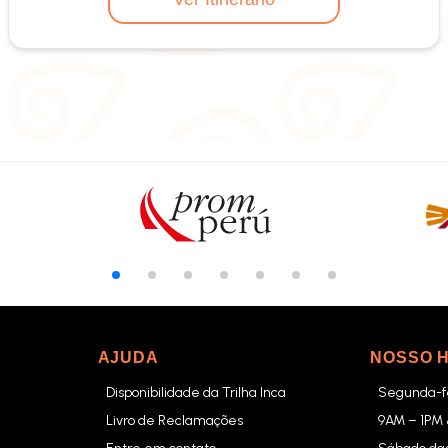
AJUDA
NOSSO 
Disponibilidade da Trilha Inca
Segunda-fe
Livro de Reclamações
9AM – 1PM