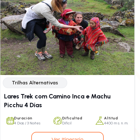
Trilhas Alternativas
Lares Trek com Camino Inca e Machu
Picchu 4 Días
Duración
Dificultad
Altitud
4 Dias / 3 Noites
Difícil
4400 m s. n. m.
Ver Itinerario