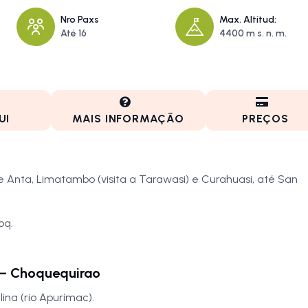
Nro Paxs
Max. Altitud:
Até 16
4400 m s. n. m.
UI
MAIS INFORMAÇÃO
PREÇOS
Anta, Limatambo (visita a Tarawasi) e Curahuasi, até San
oq.
 – Choquequirao
ina (rio Apurímac).