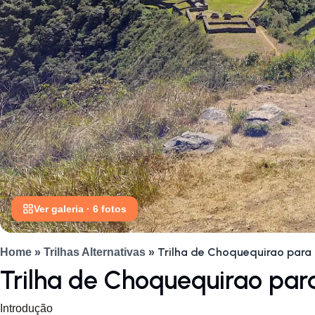
Ver galeria · 6 fotos
Trilha de Choquequirao para
Home
»
Trilhas Alternativas
»
Trilha de Choquequirao par
Introdução