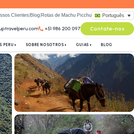
ssos Clientes
|
Blog
|
Rotas de Machu Picchu
Português
Contate-nos
uptravelperu.com
+51 986 200 097
S PERU
SOBRE NOSOTROS
GUIAS
BLOG