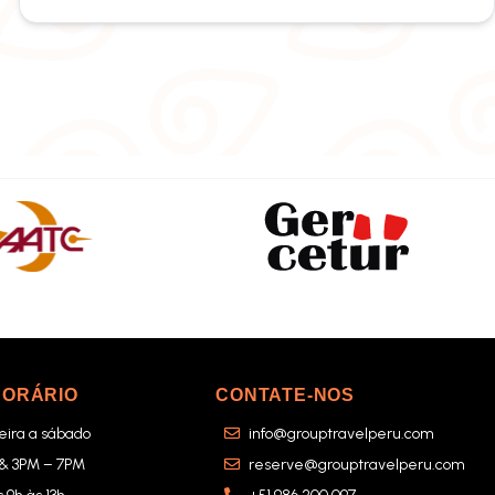
HORÁRIO
CONTATE-NOS
ira a sábado
info@grouptravelperu.com
 & 3PM – 7PM
reserve@grouptravelperu.com