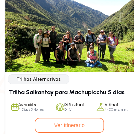
Trilhas Alternativas
Trilha Salkantay para Machupicchu 5 dias
Duración
Dificultad
Altitud
4 Dias / 3 Noites
Difícil
4400 m s. n. m.
Ver Itinerario