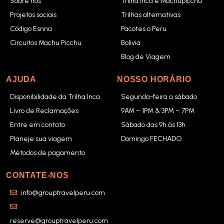
Sobre nós
Trilha Inca e Machupicchu
Projetos sociais
Trilhas alternativas
Código Esnna
Pacotes o Peru
Circuitos Machu Picchu
Bolivia
Blog de Viagem
AJUDA
NOSSO HORÁRIO
Disponibilidade da Trilha Inca
Segunda-feira a sábado
Livro de Reclamações
9AM – 1PM & 3PM – 7PM
Entre em contato
Sábado das 9h às 13h
Planeje sua viagem
Domingo FECHADO
Métodos de pagamento
CONTATE-NOS
info@grouptravelperu.com
reserve@grouptravelperu.com