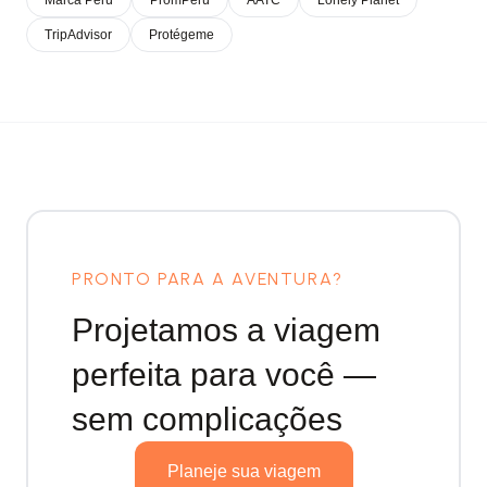
Marca Perú
PromPerú
AATC
Lonely Planet
TripAdvisor
Protégeme
PRONTO PARA A AVENTURA?
Projetamos a viagem
perfeita
para você —
sem complicações
Planeje sua viagem