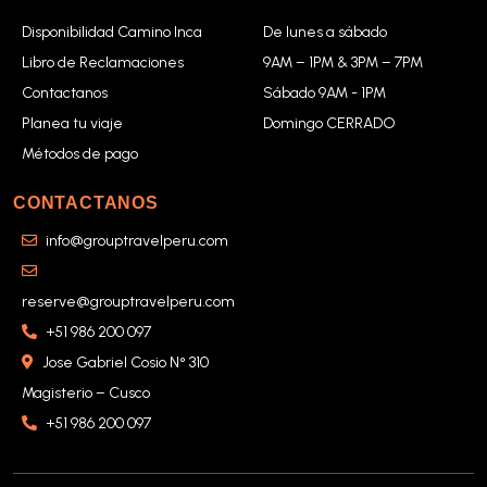
Disponibilidad Camino Inca
De lunes a sábado
Libro de Reclamaciones
9AM – 1PM & 3PM – 7PM
Contactanos
Sábado 9AM - 1PM
Planea tu viaje
Domingo CERRADO
Métodos de pago
CONTACTANOS
info@grouptravelperu.com
reserve@grouptravelperu.com
+51 986 200 097
Jose Gabriel Cosio N° 310
Magisterio – Cusco
+51 986 200 097