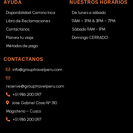
AYUDA
NUESTROS HORARIOS
Disponibilidad Camino Inca
De lunes a sábado
Libro de Reclamaciones
9AM – 1PM & 3PM – 7PM
Contactanos
Sábado 9AM - 1PM
Planea tu viaje
Domingo CERRADO
Métodos de pago
CONTACTANOS
info@grouptravelperu.com
reserve@grouptravelperu.com
+51 986 200 097
Jose Gabriel Cosio N° 310
Magisterio – Cusco
+51 986 200 097