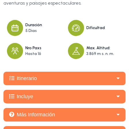
aventuras y paisajes espectaculares.
Duración
Dificultad
5 Dias
Nro Paxs
Max. Altitud:
Hasta 16
3.869 m s. n. m.
Itinerario
Incluye
Más Información