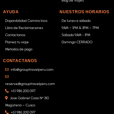
Blog de Viajes
AYUDA
NUESTROS HORARIOS
Disponibilidad Camino Inca
De lunes a sábado
Libro de Reclamaciones
9AM – 1PM & 3PM – 7PM
Contactanos
Sábado 9AM - 1PM
Planea tu viaje
Domingo CERRADO
Métodos de pago
CONTACTANOS
info@grouptravelperu.com
reserve@grouptravelperu.com
+51 986 200 097
Jose Gabriel Cosio N° 310
Magisterio – Cusco
+51 986 200 097