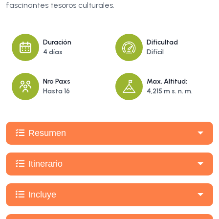
fascinantes tesoros culturales.
Duración
Dificultad
4 días
Difícil
Nro Paxs
Max. Altitud:
Hasta 16
4,215 m s. n. m.
Resumen
Itinerario
Incluye