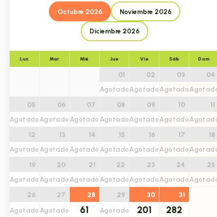
Octubre 2026
Noviembre 2026
Diciembre 2026
Lun
Mar
Mié
Jue
Vie
Sáb
Dom
01
02
03
04
Agotado
Agotado
Agotado
Agotad
05
06
07
08
09
10
11
Agotado
Agotado
Agotado
Agotado
Agotado
Agotado
Agotad
12
13
14
15
16
17
18
Agotado
Agotado
Agotado
Agotado
Agotado
Agotado
Agotad
19
20
21
22
23
24
25
Agotado
Agotado
Agotado
Agotado
Agotado
Agotado
Agotad
26
27
28
29
30
31
61
201
282
Agotado
Agotado
Agotado