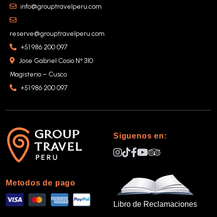
info@grouptravelperu.com
reserve@grouptravelperu.com
+51 986 200 097
Jose Gabriel Cosio N° 310
Magisterio – Cusco
+51 986 200 097
Siguenos en:
Metodos de pago
Libro de Reclamaciones