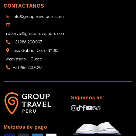
CONTACTANOS
info@grouptravelperu.com
reserve@grouptravelperu.com
+51 986 200 097
Jose Gabriel Cosio N° 310
Magisterio – Cusco
+51 986 200 097
Siguenos en:
Metodos de pago