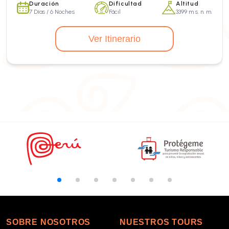
Duración
Dificultad
Altitud
7 Días / 6 Noches
Fácil
3399 m s. n. m.
Ver Itinerario
SOBRE NOSOTROS
NUESTROS TOURS