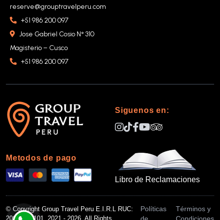
reserve@grouptravelperu.com
+51 986 200 097
Jose Gabriel Cosio N° 310
Magisterio – Cusco
+51 986 200 097
Siguenos en:
Metodos de pago
Libro de Reclamaciones
Políticas
Términos y
© Copyright Group Travel Peru E.I.R.L RUC:
de
Condiciones
20612853101, 2021 - 2026 All Rights