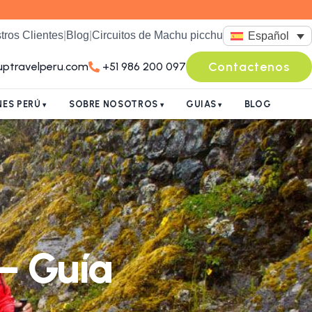
tros Clientes
|
Blog
|
Circuitos de Machu picchu
Español
Contactenos
uptravelperu.com
+51 986 200 097
ES PERÚ
SOBRE NOSOTROS
GUIAS
BLOG
— Guía