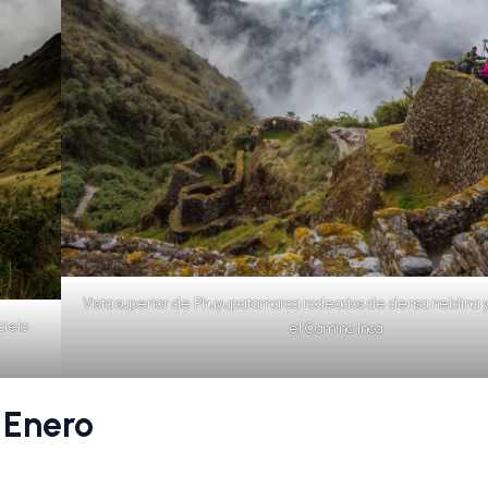
Vista superior de Phuyupatamarca rodeados de densa neblina 
cielo
el Camino Inca
 Enero