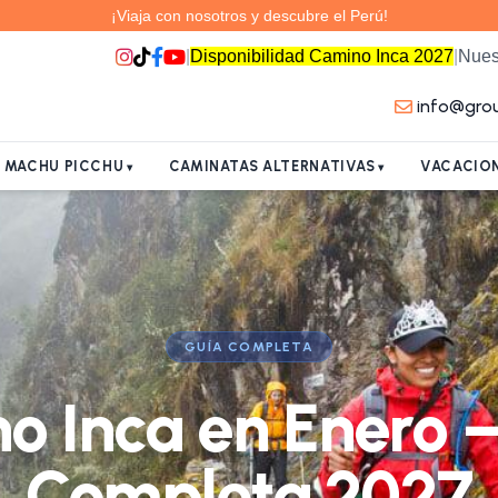
¡Viaja con nosotros y descubre el Perú!
|
Disponibilidad Camino Inca 2027
|
Nues
info@gro
A MACHU PICCHU
CAMINATAS ALTERNATIVAS
VACACION
GUÍA COMPLETA
o Inca en Enero 
Completa 2027