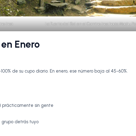
no Inca
La Puerta del Sol en el Camino Inca hacia Machu Pi
 en Enero
-100% de su cupo diario. En enero, ese número baja al 45-60%.
) prácticamente sin gente
e grupo detrás tuyo