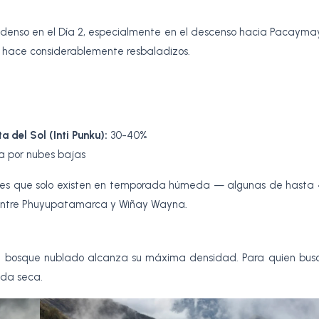
rro denso en el Día 2, especialmente en el descenso hacia Pacayma
 hace considerablemente resbaladizos.
 del Sol (Inti Punku):
30-40%
 por nubes bajas
orales que solo existen en temporada húmeda — algunas de hasta
 3, entre Phuyupatamarca y Wiñay Wayna.
del bosque nublado alcanza su máxima densidad. Para quien bus
ada seca.