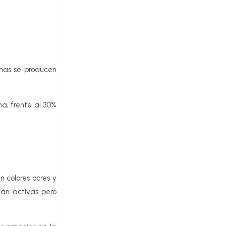
anas se producen
a, frente al 30%
 colores ocres y
tán activas pero