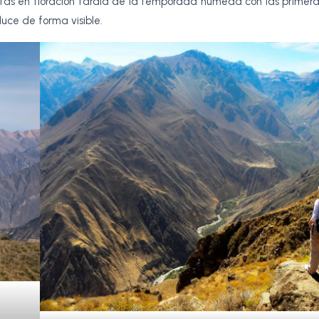
ntas en floración tardía de la temporada húmeda con las primera
uce de forma visible.