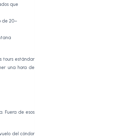
jados que
o de 20–
ntana
s tours estándar
ener una hora de
a. Fuera de esos
 vuelo del cóndor