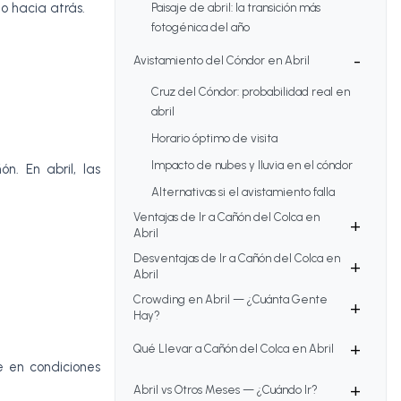
 o hacia atrás.
Paisaje de abril: la transición más
fotogénica del año
-
Avistamiento del Cóndor en Abril
Cruz del Cóndor: probabilidad real en
abril
Horario óptimo de visita
Impacto de nubes y lluvia en el cóndor
. En abril, las
Alternativas si el avistamiento falla
Ventajas de Ir a Cañón del Colca en
+
Abril
Desventajas de Ir a Cañón del Colca en
+
Abril
Crowding en Abril — ¿Cuánta Gente
+
Hay?
+
Qué Llevar a Cañón del Colca en Abril
e en condiciones
+
Abril vs Otros Meses — ¿Cuándo Ir?