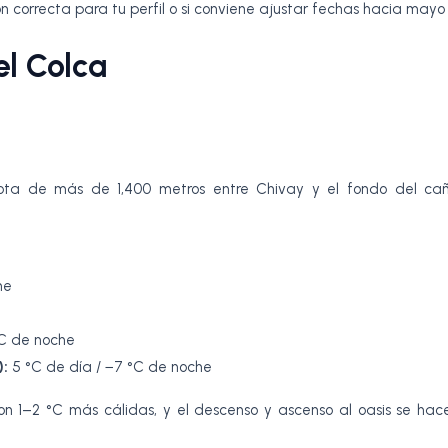
ón correcta para tu perfil o si conviene ajustar fechas hacia mayo
el Colca
ota de más de 1,400 metros entre Chivay y el fondo del cañón
he
°C de noche
):
5 °C de día / −7 °C de noche
n 1–2 °C más cálidas, y el descenso y ascenso al oasis se hac