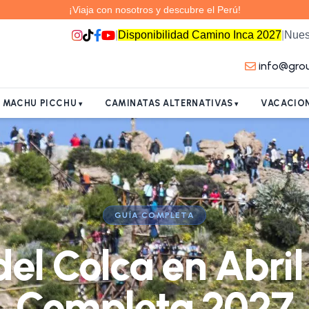
¡Viaja con nosotros y descubre el Perú!
|
Disponibilidad Camino Inca 2027
|
Nues
info@gro
A MACHU PICCHU
CAMINATAS ALTERNATIVAS
VACACION
GUÍA COMPLETA
el Colca en Abri
Completa 2027