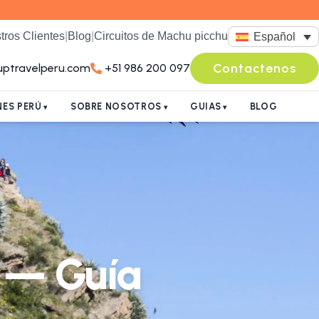
tros Clientes
|
Blog
|
Circuitos de Machu picchu
Español
Contactenos
uptravelperu.com
+51 986 200 097
ES PERÚ
SOBRE NOSOTROS
GUIAS
BLOG
l — Guía