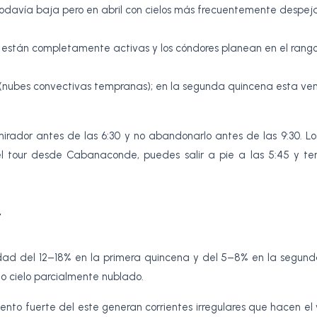
todavía baja pero en abril con cielos más frecuentemente despe
s están completamente activas y los cóndores planean en el rang
 (nubes convectivas tempranas); en la segunda quincena esta ve
mirador antes de las 6:30 y no abandonarlo antes de las 9:30. Lo
 el tour desde Cabanaconde, puedes salir a pie a las 5:45 y t
r
ilidad del 12–18% en la primera quincena y del 5–8% en la segund
 o cielo parcialmente nublado.
n viento fuerte del este generan corrientes irregulares que hacen el