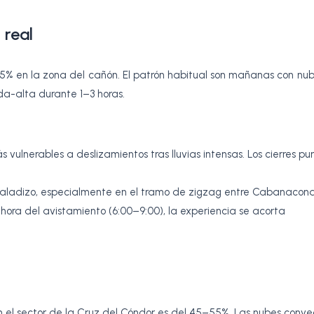
 real
 75% en la zona del cañón. El patrón habitual son mañanas con nube
da-alta durante 1–3 horas.
ás vulnerables a deslizamientos tras lluvias intensas. Los cierres pu
esbaladizo, especialmente en el tramo de zigzag entre Cabanaconde
a hora del avistamiento (6:00–9:00), la experiencia se acorta
n el sector de la Cruz del Cóndor es del 45–55%. Las nubes conv