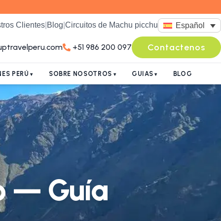
tros Clientes
|
Blog
|
Circuitos de Machu picchu
Español
Contactenos
uptravelperu.com
+51 986 200 097
ES PERÚ
SOBRE NOSOTROS
GUIAS
BLOG
o — Guía