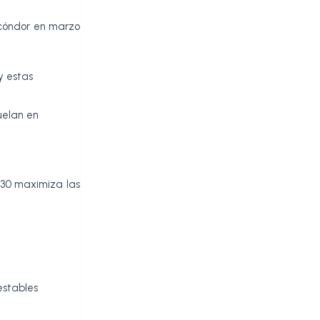
 cóndor en marzo
y estas
uelan en
9:30 maximiza las
estables