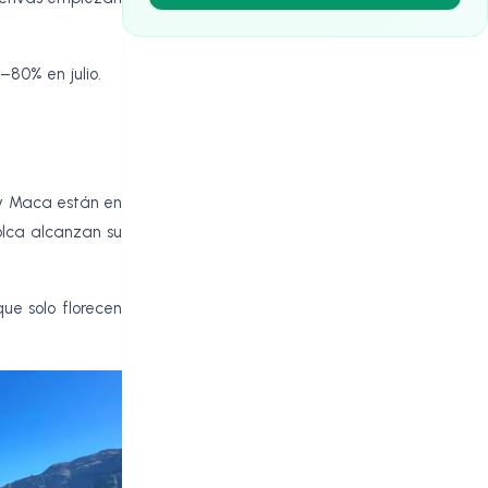
–80% en julio.
e y Maca están en
olca alcanzan su
ue solo florecen