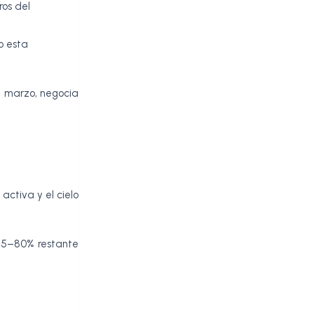
ros del
o esta
en marzo, negocia
activa y el cielo
 75–80% restante