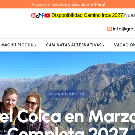
¡Viaja con nosotros y descubre el Perú!
|
Disponibilidad Camino Inca 2027
|
Nues
info@gro
A MACHU PICCHU
CAMINATAS ALTERNATIVAS
VACACION
GUÍA COMPLETA
el Colca en Marz
Completa 2027