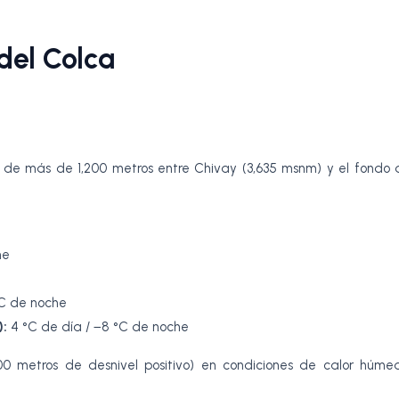
del Colca
a de más de 1,200 metros entre Chivay (3,635 msnm) y el fondo 
he
°C de noche
):
4 °C de día / −8 °C de noche
0 metros de desnivel positivo) en condiciones de calor húm