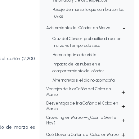
Visibilidad y cielos despejados
Paisaje de marzo: lo que cambia con las
lluvias
-
Avistamiento del Cóndor en Marzo
Cruz del Cóndor: probabilidad real en
marzo vs temporada seca
Horario óptimo de visita
del cañón (2,200
Impacto de las nubes en el
comportamiento del cóndor
Alternativas si el día no acompaña
Ventajas de Ir a Cañón del Colca en
+
Marzo
Desventajas de Ir a Cañón del Colca en
+
Marzo
Crowding en Marzo — ¿Cuánta Gente
+
Hay?
edo de marzo es
+
Qué Llevar a Cañón del Colca en Marzo