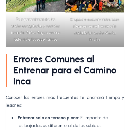
Foto panorámica de los
Grupo de excursionistas posa
andenes agrícolas y recintos
alegremente frente a la
incas de Wiñay Wayna en una
ciudadela inca de Machu
ladera del bosque nuboso
Picchu.
Errores Comunes al
Entrenar para el Camino
Inca
Conocer los errores más frecuentes te ahorrará tiempo y
lesiones:
Entrenar solo en terreno plano:
El impacto de
las bajadas es diferente al de las subidas.