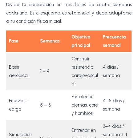
Divide tu preparación en tres fases de cuatro semanas
cada una. Este esquema es referencial y debe adaptarse
a tu condición física inicial.
Objetivo
Frecuencia
Fase
Semanas
principal
semanal
Construir
Base
resistencia
4 días /
1 – 4
aeróbica
cardiovascul
semana
ar
Fortalecer
Fuerza +
4–5 días /
5 – 8
piernas, core
carga
semana
y hombros
3–4 días /
Entrenar en
Simulación
semana + 1