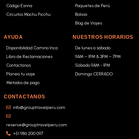
Código Esnna
Paquetes de Perú
Circuitos Machu Picchu
Bolivia
Blog de Viajes
AYUDA
NUESTROS HORARIOS
Disponibilidad Camino Inca
De lunes a sábado
Libro de Reclamaciones
9AM – 1PM & 3PM – 7PM
Contactanos
Sábado 9AM - 1PM
Planea tu viaje
Domingo CERRADO
Métodos de pago
CONTACTANOS
info@grouptravelperu.com
reserve@grouptravelperu.com
+51 986 200 097