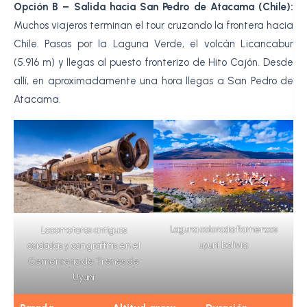
Opción B – Salida hacia San Pedro de Atacama (Chile):
Muchos viajeros terminan el tour cruzando la frontera hacia
Chile. Pasas por la Laguna Verde, el volcán Licancabur
(5.916 m) y llegas al puesto fronterizo de Hito Cajón. Desde
allí, en aproximadamente una hora llegas a San Pedro de
Atacama.
Laguna colorada flamencos
Locomotoras antiguas
uyuni bolivia
oxidadas y con graffitis en el
Cementerio de Trenes de
Uyuni