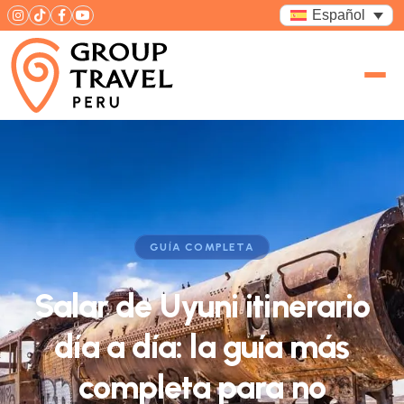
Español
GUÍA COMPLETA
Salar de Uyuni itinerario
día a día: la guía más
completa para no