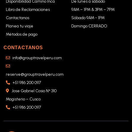
Disponibilidad Camino Inca
De lunes a sábado
Libro de Reclamaciones
9AM – 1PM & 3PM – 7PM
Contactanos
Sábado 9AM - 1PM
Planea tu viaje
Domingo CERRADO
Métodos de pago
CONTACTANOS
info@grouptravelperu.com
reserve@grouptravelperu.com
+51 986 200 097
Jose Gabriel Cosio N° 310
Magisterio – Cusco
+51 986 200 097