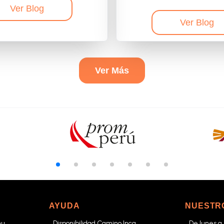
Ver Blog
Ver Blog
Ver Más
AYUDA
NUESTR
hu
Disponibilidad Camino Inca
De lunes a