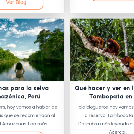
Ver Blog
as para la selva
Qué hacer y ver en 
azónica, Perú
Tambopata en 
ers, hoy vamos a hablar de
Hola blogueros, hoy vamos
as que se recomiendan al
la reserva Tambopata 
 el Amazonas. Lea más…
Descubra más leyendo nu
Acerca…