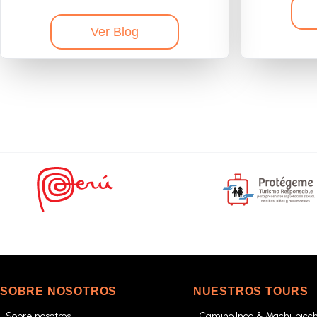
Ver Blog
SOBRE NOSOTROS
NUESTROS TOURS
Sobre nosotros
Camino Inca & Machupicc