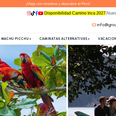
¡Viaja con nosotros y descubre el Perú!
|
Disponibilidad Camino Inca 2027
|
Nues
info@gro
A MACHU PICCHU
CAMINATAS ALTERNATIVAS
VACACION