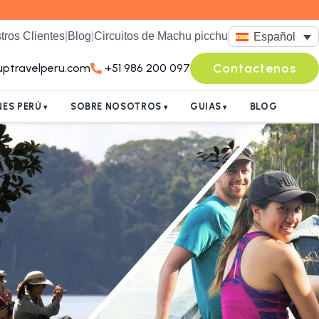
tros Clientes
|
Blog
|
Circuitos de Machu picchu
Español
Contactenos
uptravelperu.com
+51 986 200 097
ES PERÚ
SOBRE NOSOTROS
GUIAS
BLOG