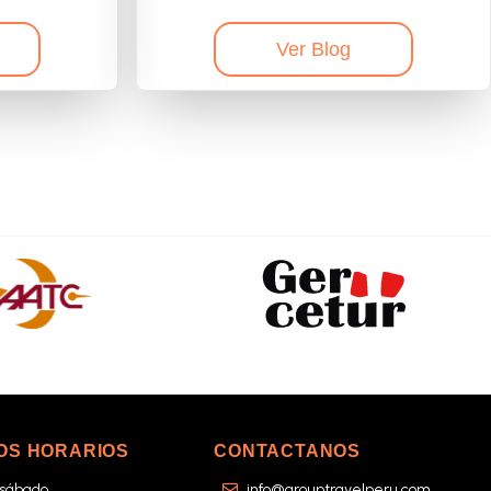
Ver Blog
OS HORARIOS
CONTACTANOS
 sábado
info@grouptravelperu.com