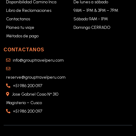
Disponibilidad Camino Inca
De lunes a sábado
Libro de Reclamaciones
9AM – 1PM & 3PM – 7PM
Contactanos
Sábado 9AM - 1PM
Planea tu viaje
Domingo CERRADO
Métodos de pago
CONTACTANOS
info@grouptravelperu.com
reserve@grouptravelperu.com
+51 986 200 097
Jose Gabriel Cosio N° 310
Magisterio – Cusco
+51 986 200 097