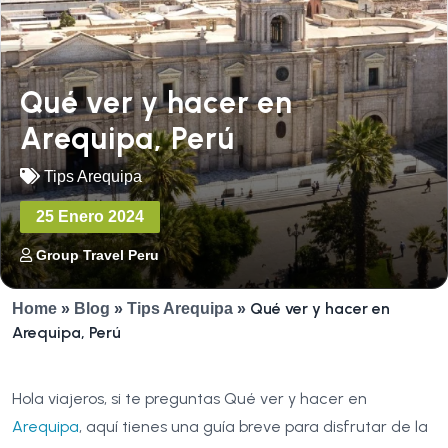
Qué ver y hacer en
Arequipa, Perú
Tips Arequipa
25 Enero 2024
Group Travel Peru
Qué ver y hacer en
Home
»
Blog
»
Tips Arequipa
»
Arequipa, Perú
Hola viajeros, si te preguntas Qué ver y hacer en
Arequipa
, aquí tienes una guía breve para disfrutar de la