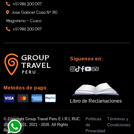
+51 986 200 097
Jose Gabriel Cosio N° 310
Magisterio – Cusco
+51 986 200 097
Siguenos en:
Metodos de pago
Libro de Reclamaciones
Políticas
Términos y
© Copyright Group Travel Peru E.I.R.L RUC:
de
Condiciones
20612853101, 2021 - 2026 All Rights
Reserved
Privacidad