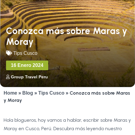
Conozca más sobre Maras y
Moray
Tips Cusco
16 Enero 2024
Group Travel Peru
Conozca más sobre Maras
Home
»
Blog
»
Tips Cusco
»
y Moray
Hola blogueros, hoy vamos a hablar, escribir sobre Maras y
Moray en Cusco, Perú. Descubra más leyendo nuestro