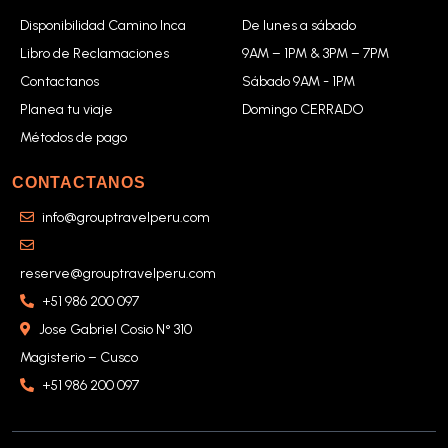
Disponibilidad Camino Inca
De lunes a sábado
Libro de Reclamaciones
9AM – 1PM & 3PM – 7PM
Contactanos
Sábado 9AM - 1PM
Planea tu viaje
Domingo CERRADO
Métodos de pago
CONTACTANOS
info@grouptravelperu.com
reserve@grouptravelperu.com
+51 986 200 097
Jose Gabriel Cosio N° 310
Magisterio – Cusco
+51 986 200 097