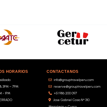
OS HORARIOS
CONTACTANOS
 sábado
info@grouptravelperu.com
 & 3PM – 7PM
reserve@grouptravelperu.com
M - 1PM
+51 986 200 097
CERRADO
Jose Gabriel Cosio N° 310
Magisterio – Cusco