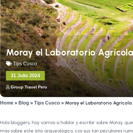
Moray el Laboratorio Agrícola
Tips Cusco
31 Julio 2024
Group Travel Peru
Moray el Laboratorio Agrícola
Home
»
Blog
»
Tips Cusco
»
Hola bloggers, hoy vamos a hablar y escribir sobre Moray, que 
más sobre este sitio arqueológico, cos sus tan peculiares ruin