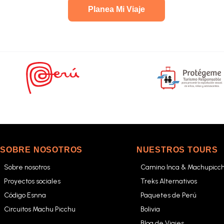
Planea Mi Viaje
SOBRE NOSOTROS
NUESTROS TOURS
Sobre nosotros
Camino Inca & Machupicc
Proyectos sociales
Treks Alternativos
Código Esnna
Paquetes de Perú
Circuitos Machu Picchu
Bolivia
Blog de Viajes