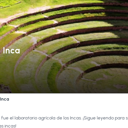
 Inca
 Inca
fue el laboratorio agrícola de los Incas. ¡Sigue leyendo para 
as incas!