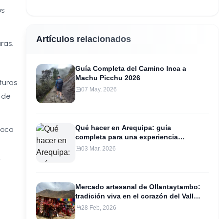
os
Artículos relacionados
ras.
Guía Completa del Camino Inca a
Machu Picchu 2026
turas
07 May, 2026
 de
Qué hacer en Arequipa: guía
poca
completa para una experiencia
inolvidable
03 Mar, 2026
.
Mercado artesanal de Ollantaytambo:
tradición viva en el corazón del Valle
Sagrado
28 Feb, 2026