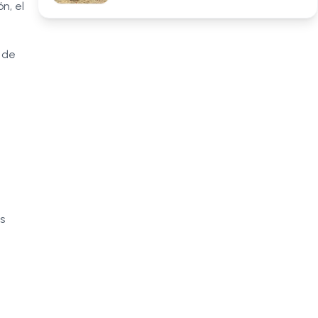
n, el
 de
s