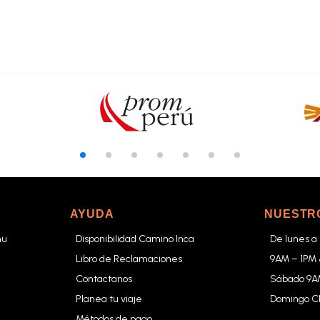
AYUDA
NUESTR
hu
Disponibilidad Camino Inca
De lunes a
Libro de Reclamaciones
9AM – 1PM
Contactanos
Sábado 9A
Planea tu viaje
Domingo 
Métodos de pago