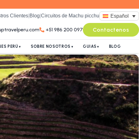
tros Clientes
|
Blog
|
Circuitos de Machu picchu
Español
Contactenos
uptravelperu.com
+51 986 200 097
ES PERÚ
SOBRE NOSOTROS
GUIAS
BLOG