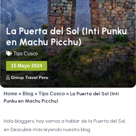
La Puerta del Sol (Inti Punku
en Machu Picchu)
Tips Cusco
15 Mayo 2024
Group Travel Peru
La Puerta del Sol (Inti
Home
»
Blog
»
Tips Cusco
»
Punku en Machu Picchu)
Hola bloggers, hoy vamos a hablar de la Puerta del Sol,
en Descubre más leyendo nuestro blog.