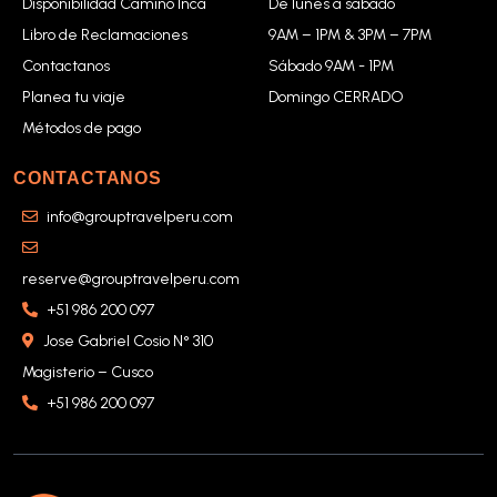
Disponibilidad Camino Inca
De lunes a sábado
Libro de Reclamaciones
9AM – 1PM & 3PM – 7PM
Contactanos
Sábado 9AM - 1PM
Planea tu viaje
Domingo CERRADO
Métodos de pago
CONTACTANOS
info@grouptravelperu.com
reserve@grouptravelperu.com
+51 986 200 097
Jose Gabriel Cosio N° 310
Magisterio – Cusco
+51 986 200 097