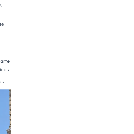
.
te
l
arte
icas.
as.