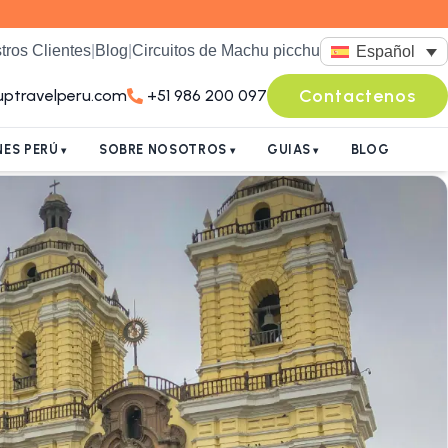
tros Clientes
|
Blog
|
Circuitos de Machu picchu
Español
Contactenos
uptravelperu.com
+51 986 200 097
ES PERÚ
SOBRE NOSOTROS
GUIAS
BLOG