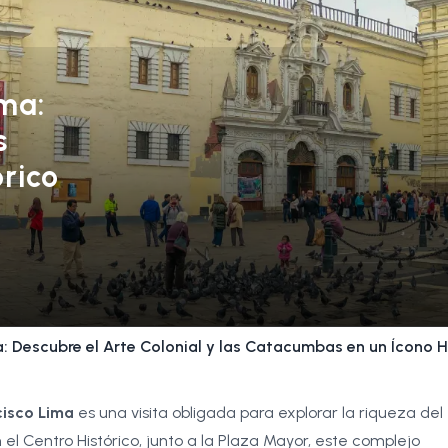
ma:
s
rico
 Descubre el Arte Colonial y las Catacumbas en un Ícono H
cisco Lima
es una visita obligada para explorar la riqueza del
n el Centro Histórico, junto a la Plaza Mayor, este complejo