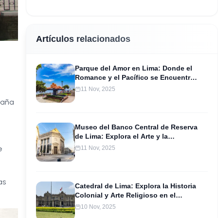
Artículos relacionados
Parque del Amor en Lima: Donde el
Romance y el Pacífico se Encuentran
en Miraflores
11 Nov, 2025
caña
Museo del Banco Central de Reserva
de Lima: Explora el Arte y la
Numismática en un Tesoro Cultural
e
11 Nov, 2025
as
Catedral de Lima: Explora la Historia
Colonial y Arte Religioso en el
Corazón de la Ciudad
10 Nov, 2025