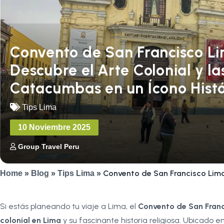
Convento de San Francisco Li
Descubre el Arte Colonial y la
Catacumbas en un Ícono Histó
Tips Lima
10 Noviembre 2025
Group Travel Peru
Convento de San Francisco Lima:
Home
»
Blog
»
Tips Lima
»
Si estás planeando tu viaje a Lima, el
Convento de San Fran
colonial en Lima
y su fascinante historia religiosa. Ubicado e