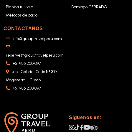
Planea tu viaje
Domingo CERRADO
Métodos de pago
CONTACTANOS
info@grouptravelperu.com
reserve@grouptravelperu.com
+51 986 200 097
Jose Gabriel Cosio N° 310
Magisterio – Cusco
+51 986 200 097
Siguenos en: