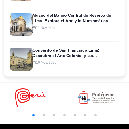
Museo del Banco Central de Reserva de
Lima: Explora el Arte y la Numismática en
un Tesoro Cultural
11 Nov, 2025
Convento de San Francisco Lima:
Descubre el Arte Colonial y las
Catacumbas en un Ícono Histórico
10 Nov, 2025