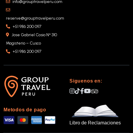
info@grouptravelperu.com
reserve@grouptravelperu.com
+51 986 200 097
Jose Gabriel Cosio N° 310
Magisterio – Cusco
+51 986 200 097
Siguenos en:
Metodos de pago
Libro de Reclamaciones